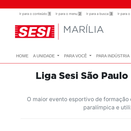
Observação:
este
Ir para o conteúdo
1
Ir para o menu
2
Ir para a busca
3
Ir para 
site
inclui
MARÍLIA
um
sistema
de
acessibilidade.
HOME
A UNIDADE
PARA VOCÊ
PARA INDÚSTRIA
Pressione
Control-
F11
Liga Sesi São Paulo 
para
ajustar
o
O maior evento esportivo de formação d
site
paralímpica e uti
para
pessoas
com
deficiências