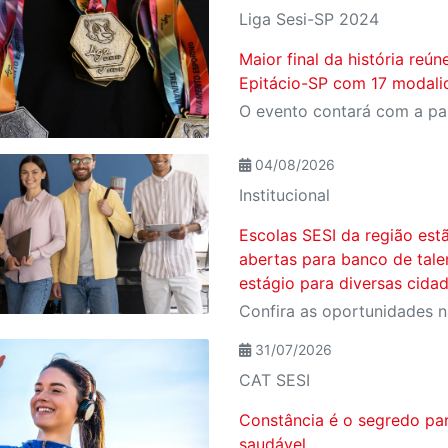
Liga Sesi-SP 2024
Maior final da história reú
Epitácio-SP com 17 modali
04/08/2026
Institucional
Escolas SESI da região est
abertas para banco de tale
estágio para diversas cida
Confira as oportunidades n
31/07/2026
CAT SESI
Constância é o segredo pa
saudável