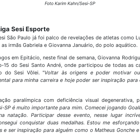
Foto Karim Kahn/Sesi-SP
iga Sesi Esporte
si São Paulo já foi palco de revelações de atletas como L
e as irmãs Gabriela e Giovanna Januário, do polo aquático.
ogos em Epitácio, neste final de semana, Giovanna Rodri
b-15 do Sesi Santo André, onde participou de todas as ca
o do Sesi Vôlei. "
Voltar às origens e poder motivar o
mental para minha carreira e hoje poder ser inspiração par
tação paralímpica com deficiência visual degenerativa, p
i-SP é muito importante para mim. Comecei jogando Goalb
 natação. Participar desse evento, nesse lugar incríve
consegui conquistar duas medalhas. Estou me esforçand
as e ser inspiração para alguém como o Matheus Gonche e 