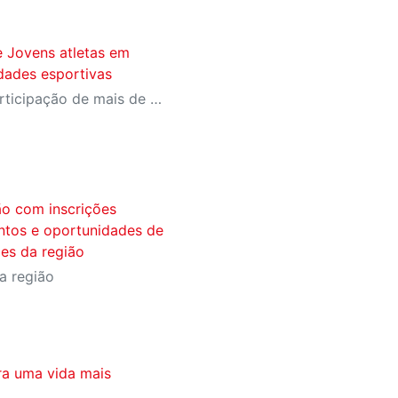
ne Jovens atletas em
dades esportivas
O evento contará com a participação de mais de 1.200 jovens atletas, entre 12 e 17 anos, vindos de diversas regiões de São Paulo
ão com inscrições
ntos e oportunidades de
des da região
a região
ra uma vida mais