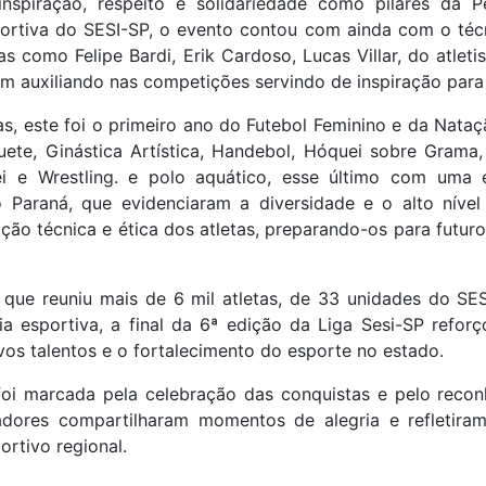
 inspiração, respeito e solidariedade como pilares da 
rtiva do SESI-SP, o evento contou com ainda com o técn
tas como Felipe Bardi, Erik Cardoso, Lucas Villar, do atl
ram auxiliando nas competições servindo de inspiração par
s, este foi o primeiro ano do Futebol Feminino e da Nataç
uete, Ginástica Artística, Handebol, Hóquei sobre Grama,
ei e Wrestling. e polo aquático, esse último com uma es
 Paraná, que evidenciaram a diversidade e o alto nível
ção técnica e ética dos atletas, preparando-os para futuro
ue reuniu mais de 6 mil atletas, de 33 unidades do SES
ia esportiva, a final da 6ª edição da Liga Sesi-SP refor
os talentos e o fortalecimento do esporte no estado.
oi marcada pela celebração das conquistas e pelo recon
zadores compartilharam momentos de alegria e refletir
rtivo regional.