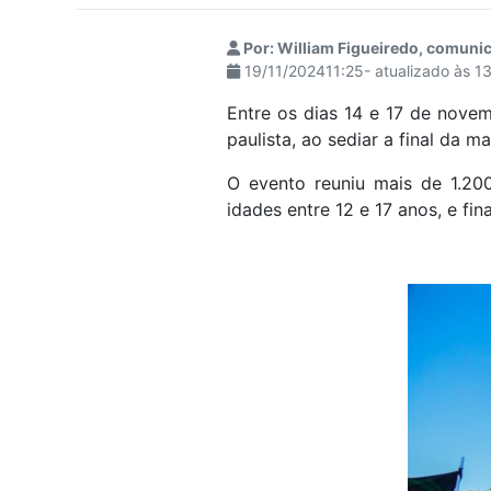
visuais
que
Por: William Figueiredo, comuni
19/11/202411:25- atualizado às 
usam
um
Entre os dias 14 e 17 de nove
leitor
paulista, ao sediar a final da m
de
tela;
O evento reuniu mais de 1.20
Pressione
idades entre 12 e 17 anos, e fi
Control-
F10
para
abrir
um
menu
de
acessibilidade.