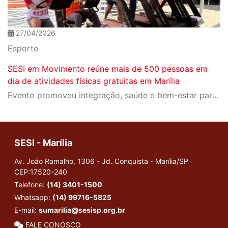
27/04/2026
Esporte
SESI em Movimento reúne mais de 500 pessoas em
dia de atividades físicas gratuitas em Marília
Evento promoveu integração, saúde e bem-estar para participantes de todas as idades
SESI - Marília
Av. João Ramalho, 1306 - Jd. Conquista - Marília/SP
CEP:17520-240
Telefone:
(14) 3401-1500
Whatsapp:
(14) 99716-5825
E-mail:
sumarilia@sesisp.org.br
FALE CONOSCO