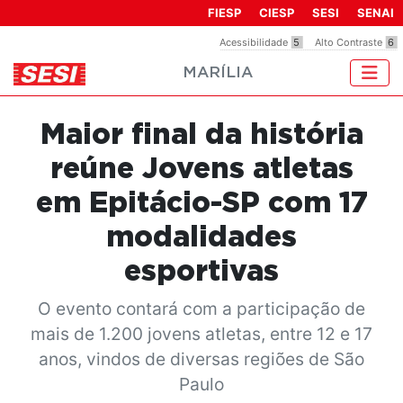
Observação:
FIESP
CIESP
SESI
SENAI
este
Acessibilidade
5
Alto Contraste
6
site
MARÍLIA
inclui
um
sistema
Maior final da história
de
acessibilidade.
reúne Jovens atletas
em Epitácio-SP com 17
modalidades
esportivas
O evento contará com a participação de
mais de 1.200 jovens atletas, entre 12 e 17
anos, vindos de diversas regiões de São
Paulo