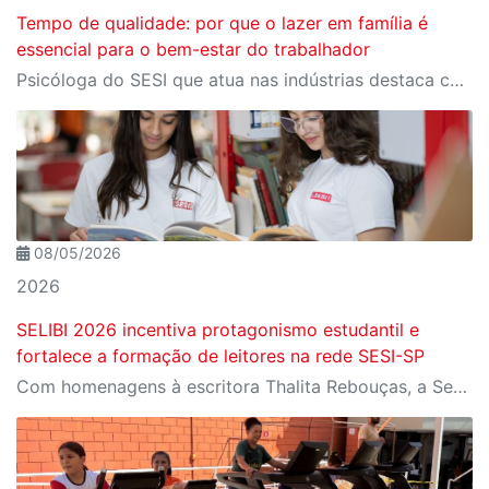
Tempo de qualidade: por que o lazer em família é
essencial para o bem-estar do trabalhador
Psicóloga do SESI que atua nas indústrias destaca como o lazer de qualidade e o tempo em família impactam diretamente a saúde emocional e o rendimento do trabalhador
08/05/2026
2026
SELIBI 2026 incentiva protagonismo estudantil e
fortalece a formação de leitores na rede SESI-SP
Com homenagens à escritora Thalita Rebouças, a Semana do Livro e da Biblioteca promove criatividade, produção autoral e diferentes formas de expressão entre estudantes da Educação Infantil à EJA