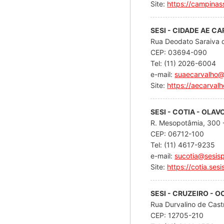
Site:
https://campinas
SESI - CIDADE AE C
Rua Deodato Saraiva d
CEP: 03694-090
Tel: (11) 2026-6004
e-mail:
suaecarvalho@
Site:
https://aecarvalh
SESI - COTIA - OLA
R. Mesopotâmia, 300 -
CEP: 06712-100
Tel: (11) 4617-9235
e-mail:
sucotia@sesisp
Site:
https://cotia.sesi
SESI - CRUZEIRO - 
Rua Durvalino de Cast
CEP: 12705-210