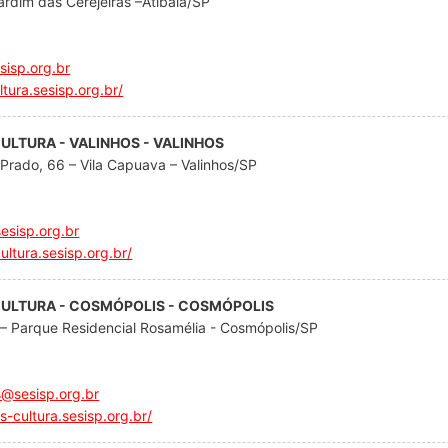
rdim das Cerejeiras –Atibaia/SP
sisp.org.br
ltura.sesisp.org.br/
CULTURA - VALINHOS - VALINHOS
 Prado, 66 – Vila Capuava – Valinhos/SP
esisp.org.br
ultura.sesisp.org.br/
 CULTURA - COSMÓPOLIS - COSMÓPOLIS
– Parque Residencial Rosamélia - Cosmópolis/SP
s@sesisp.org.br
s-cultura.sesisp.org.br/