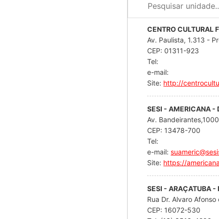
visuais
que
CENTRO CULTURAL F
usam
Av. Paulista, 1.313 - P
um
CEP: 01311-923
leitor
Tel:
de
e-mail:
tela;
Site:
http://centrocult
Pressione
Control-
SESI - AMERICANA -
F10
Av. Bandeirantes,100
para
CEP: 13478-700
abrir
Tel:
um
e-mail:
suameric@sesi
menu
Site:
https://americana
de
acessibilidade.
SESI - ARAÇATUBA -
Rua Dr. Alvaro Afonso
CEP: 16072-530