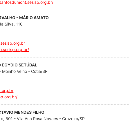
santosdumont.sesisp.org.br/
ARVALHO - MÁRIO AMATO
a Silva, 110
sesisp.org.br
o.sesisp.org.br/
VO EGYDIO SETÚBAL
 Moinho Velho - Cotia/SP
.org.br
sp.org.br/
OCTÁVIO MENDES FILHO
ro, 501 - Vila Ana Rosa Novaes - Cruzeiro/SP