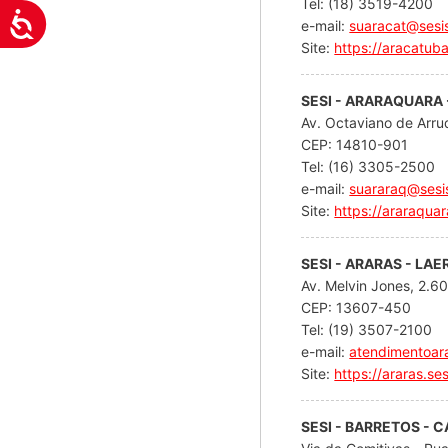
Tel: (18) 3519-4200
Acessibilidade
e-mail:
suaracat@sesis
Site:
https://aracatuba
SESI - ARARAQUARA 
Av. Octaviano de Arru
CEP: 14810-901
Tel: (16) 3305-2500
e-mail:
suararaq@sesi
Site:
https://araraquar
SESI - ARARAS - LAE
Av. Melvin Jones, 2.60
CEP: 13607-450
Tel: (19) 3507-2100
e-mail:
atendimentoar
Site:
https://araras.ses
SESI - BARRETOS -