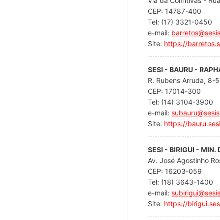
Via da Comitivas - Ru
CEP: 14787-400
Tel: (17) 3321-0450
e-mail:
barretos@sesis
Site:
https://barretos.
SESI - BAURU - RAP
R. Rubens Arruda, 8-5
CEP: 17014-300
Tel: (14) 3104-3900
e-mail:
subauru@sesis
Site:
https://bauru.ses
SESI - BIRIGUI - MIN
Av. José Agostinho Ros
CEP: 16203-059
Tel: (18) 3643-1400
e-mail:
subirigui@sesi
Site:
https://birigui.se