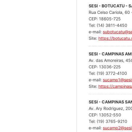
SESI - BOTUCATU - 
Rua Celso Cariola, 60 
CEP: 18605-725
Tel: (14) 3811-4450
e-mail:
subotucatu@se
Site:
https://botucatu.
SESI - CAMPINAS A
Av. das Amoreiras, 450 
CEP: 13036-225
Tel: (19) 3772-4100
e-mail:
sucamp1@sesis
Site:
https://campinas
SESI - CAMPINAS S
Av. Ary Rodriguez, 20
CEP: 13052-550
Tel: (19) 3765-9210
e-mail:
sucamp2@sesis