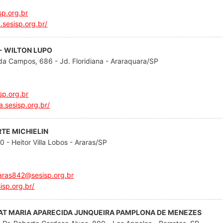
p.org.br
.sesisp.org.br/
- WILTON LUPO
da Campos, 686 - Jd. Floridiana - Araraquara/SP
sp.org.br
a.sesisp.org.br/
RTE MICHIELIN
0 - Heitor Villa Lobos - Araras/SP
aras842@sesisp.org.br
isp.org.br/
 CAT MARIA APARECIDA JUNQUEIRA PAMPLONA DE MENEZES