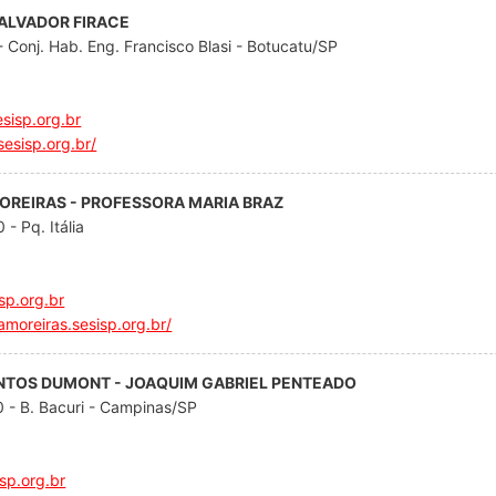
SALVADOR FIRACE
- Conj. Hab. Eng. Francisco Blasi - Botucatu/SP
sisp.org.br
sesisp.org.br/
MOREIRAS - PROFESSORA MARIA BRAZ
- Pq. Itália
p.org.br
amoreiras.sesisp.org.br/
ANTOS DUMONT - JOAQUIM GABRIEL PENTEADO
0 - B. Bacuri - Campinas/SP
p.org.br