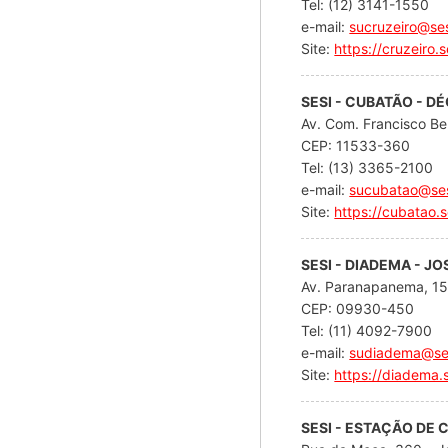
Tel: (12) 3141-1550
e-mail:
sucruzeiro@ses
Site:
https://cruzeiro.s
SESI - CUBATÃO - D
Av. Com. Francisco Be
CEP: 11533-360
Tel: (13) 3365-2100
e-mail:
sucubatao@ses
Site:
https://cubatao.s
SESI - DIADEMA - J
Av. Paranapanema, 1
CEP: 09930-450
Tel: (11) 4092-7900
e-mail:
sudiadema@ses
Site:
https://diadema.s
SESI - ESTAÇÃO DE C