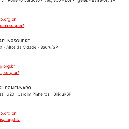
a Dr. Roberto Cardoso Alves, 800 - Los Angeles - Barretos, SP
p.org.br
sesisp.org.br/
HAEL NOSCHESE
0 - Altos da Cidade - Bauru/SP
p.org.br
isp.org.br/
. DILSON FUNARO
si, 620 - Jardim Pinheiros - Birigui/SP
sp.org.br
sisp.org.br/