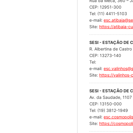
Rua da Meca, 360 – Ja
CEP: 12951-300
Tel: (11) 4411-5103
e-mail:
esc.atibaia@se
Site:
https://atibaia-cu
SESI - ESTAÇÃO DE 
R. Albertina de Castro
CEP: 13273-140
Tel:
e-mail:
esc.valinhos@s
Site:
https://valinhos-c
SESI - ESTAÇÃO DE
Av. da Saudade, 1107 
CEP: 13150-000
Tel: (19) 3812-1949
e-mail:
esc.cosmopoli
Site:
https://cosmopoli