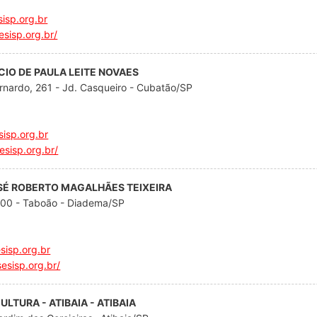
isp.org.br
esisp.org.br/
ÉCIO DE PAULA LEITE NOVAES
rnardo, 261 - Jd. Casqueiro - Cubatão/SP
isp.org.br
esisp.org.br/
OSÉ ROBERTO MAGALHÃES TEIXEIRA
500 - Taboão - Diadema/SP
isp.org.br
esisp.org.br/
ULTURA - ATIBAIA - ATIBAIA