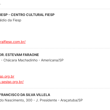
IESP - CENTRO CULTURAL FIESP
rédio da Fiesp
uralfiesp.com.br/
 DR. ESTEVAM FARAONE
0 - Chácara Machadinho - Americana/SP
sp.org.br
.sesisp.org.br/
 FRANCISCO DA SILVA VILLELA
 do Nascimento, 300 - J. Presidente - Araçatuba/SP