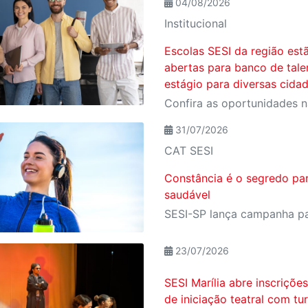
04/08/2026
Institucional
Escolas SESI da região est
abertas para banco de tale
estágio para diversas cida
Confira as oportunidades n
31/07/2026
CAT SESI
Constância é o segredo pa
saudável
23/07/2026
SESI Marília abre inscriçõe
de iniciação teatral com tu