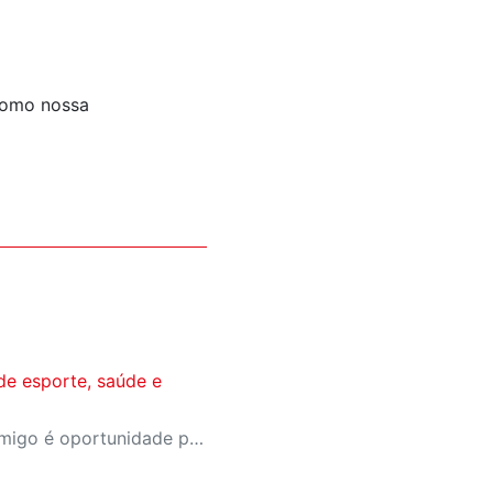
como nossa
de esporte, saúde e
A campanha Convide um Amigo é oportunidade para reunir amigos para aproveitar juntos toda estrutura da unidade SESI-SP mais próxima. Os benefícios para clientes e convidados estão no regulamento.