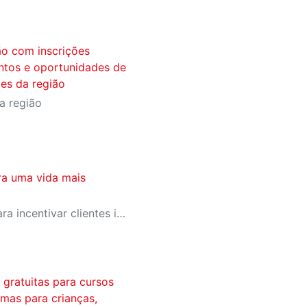
ão com inscrições
ntos e oportunidades de
des da região
a região
ra uma vida mais
SESI-SP lança campanha para incentivar clientes inativos a retomarem a prática de atividades físicas, esporte e lazer com benefícios exclusivos
s gratuitas para cursos
rmas para crianças,