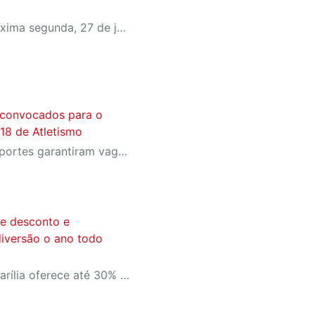
Inscrições começam na próxima segunda, 27 de julho e devem ser realizadas presencialmente no CAT SESI Marília
o convocados para o
8 de Atletismo
Jovens talentos do SESI Esportes garantiram vaga na competição após resultados conquistados no Troféu São Paulo de Atletismo, em Araraquara
de desconto e
diversão o ano todo
Plano Anual do CAT SESI Marília oferece até 30% de desconto em relação aos planos mensais e a facilidade de parcelamento em até 12x no cartão