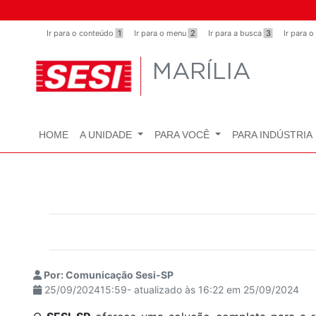
Observação:
este
Ir para o conteúdo
1
Ir para o menu
2
Ir para a busca
3
Ir para 
site
inclui
MARÍLIA
um
sistema
de
acessibilidade.
HOME
A UNIDADE
PARA VOCÊ
PARA INDÚSTRIA
Pressione
Control-
F11
para
ajustar
o
site
para
Por: Comunicação Sesi-SP
pessoas
25/09/202415:59- atualizado às 16:22 em 25/09/2024
com
deficiências