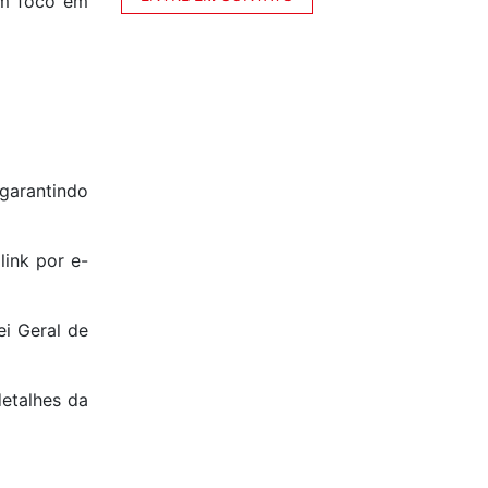
om foco em
garantindo
ink por e-
ei Geral de
etalhes da