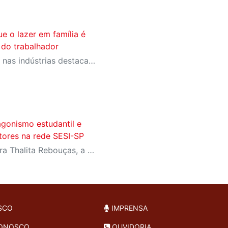
e o lazer em família é
 do trabalhador
Psicóloga do SESI que atua nas indústrias destaca como o lazer de qualidade e o tempo em família impactam diretamente a saúde emocional e o rendimento do trabalhador
agonismo estudantil e
itores na rede SESI-SP
Com homenagens à escritora Thalita Rebouças, a Semana do Livro e da Biblioteca promove criatividade, produção autoral e diferentes formas de expressão entre estudantes da Educação Infantil à EJA
SCO
IMPRENSA
CONOSCO
OUVIDORIA