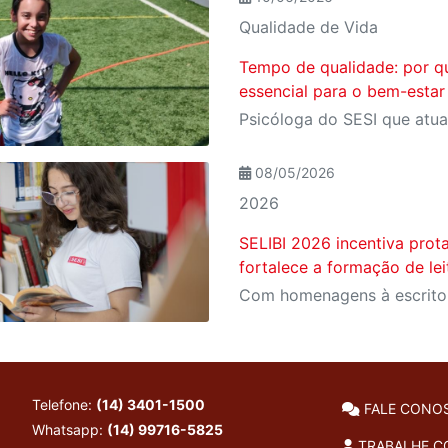
Qualidade de Vida
Tempo de qualidade: por qu
essencial para o bem-estar
08/05/2026
2026
SELIBI 2026 incentiva prot
fortalece a formação de le
Telefone:
(14) 3401-1500
FALE CONO
Whatsapp:
(14) 99716-5825
TRABALHE 