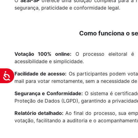
O
SESI-SP
oferece uma solução completa para a r
visuais
segurança, praticidade e conformidade legal.
que
usam
um
Como funciona o se
leitor
de
tela;
Votação 100% online:
O processo eleitoral é r
Pressione
acessibilidade e simplicidade.
Control-
F10
Facilidade de acesso:
Os participantes podem vota
Acessibilidade
para
mail para votar remotamente, sem a necessidade de 
abrir
Segurança e Conformidade:
O sistema é certificad
um
Proteção de Dados (LGPD), garantindo a privacidad
menu
de
Relatório detalhado:
Ao final do processo, sua emp
acessibilidade.
votação, facilitando a auditoria e o acompanhament