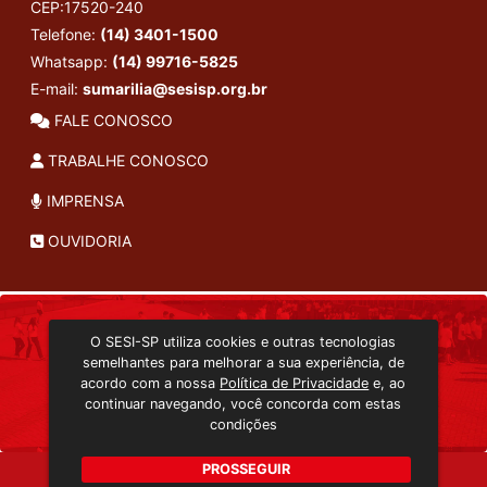
CEP:17520-240
Telefone:
(14) 3401-1500
Whatsapp:
(14) 99716-5825
E-mail:
sumarilia@sesisp.org.br
FALE CONOSCO
TRABALHE CONOSCO
IMPRENSA
OUVIDORIA
INSTITUCIONAL
O SESI-SP utiliza cookies e outras tecnologias
TRANSMISSÃO ON-LINE
semelhantes para melhorar a sua experiência, de
EDITORA SESI-SP
acordo com a nossa
Política de Privacidade
e, ao
CONSULTA AO ACERVO
continuar navegando, você concorda com estas
condições
PROSSEGUIR
Copyright 2026 © Todos os direitos reservados. -
hj2