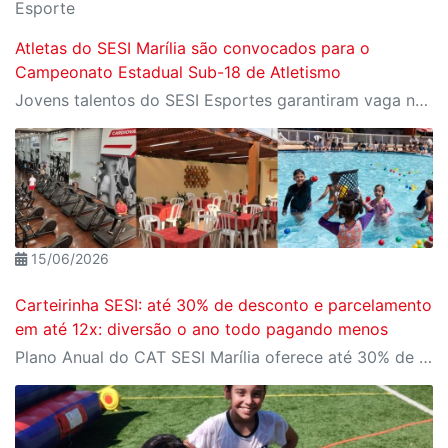
Esporte
Atletas do SESI Marília são convocados para o
Campeonato Estadual Sub-18 de Atletismo
Jovens talentos do SESI Esportes garantiram vaga na competição após resultados conquistados no Troféu São Paulo de Atletismo, em Araraquara
15/06/2026
Carteirinha SESI: até 30% de desconto e parcelamento
em até 12x: diversão o ano todo pagando menos
Plano Anual do CAT SESI Marília oferece até 30% de desconto em relação aos planos mensais e a facilidade de parcelamento em até 12x no cartão