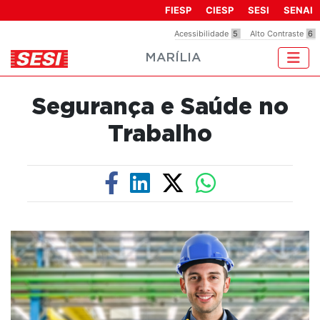
Observação:
FIESP
CIESP
SESI
SENAI
este
Acessibilidade
5
Alto Contraste
6
site
MARÍLIA
inclui
um
sistema
Segurança e Saúde no
de
acessibilidade.
Trabalho