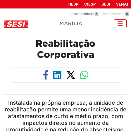
Observação:
FIESP
CIESP
SESI
SENAI
este
Acessibilidade
5
Alto Contraste
6
site
MARÍLIA
inclui
um
sistema
Reabilitação
de
acessibilidade.
Corporativa
Instalada na própria empresa, a unidade de
reabilitação permite uma menor incidência de
afastamentos de curto e médio prazo, com
impactos diretos no aumento da
produtividade e na redução do absenteísmo.