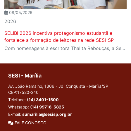
08/05/2026
2026
SELIBI 2026 incentiva protagonismo estudantil e
fortalece a formação de leitores na rede SESI-SP
Com homenagens à escritora Thalita Rebouças, a Semana do Livro e da Biblioteca promove criatividade, produção autoral e diferentes formas de expressão entre estudantes da Educação Infantil à EJA
SESI - Marília
Av. João Ramalho, 1306 - Jd. Conquista - Marília/SP
CEP:17520-240
Telefone:
(14) 3401-1500
Whatsapp:
(14) 99716-5825
E-mail:
sumarilia@sesisp.org.br
FALE CONOSCO